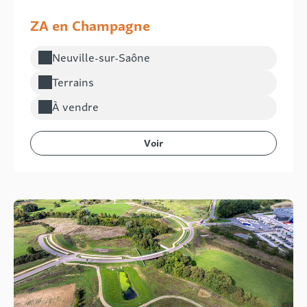
ZA en Champagne
Neuville-sur-Saône
Localisation :
Terrains
Type de bien :
À vendre
Voir