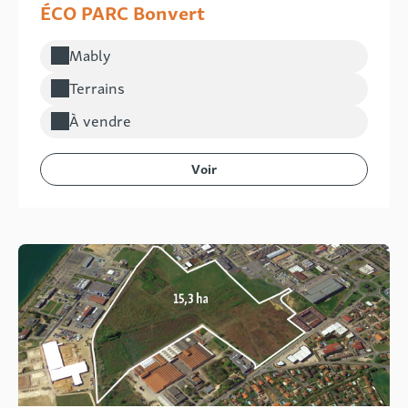
ÉCO PARC Bonvert
Mably
Localisation :
Terrains
Type de bien :
À vendre
Voir