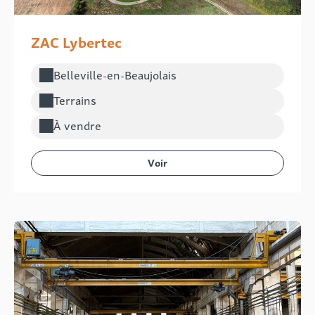
ZAC Lybertec
Belleville-en-Beaujolais
Localisation :
Terrains
Type de bien :
À vendre
Voir