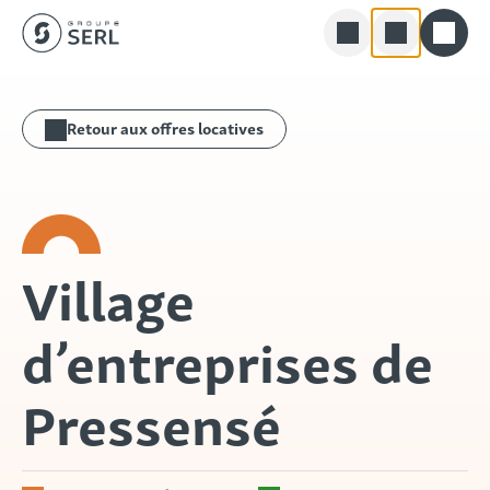
Groupe SERL
Skip
Rechercher
to
Retour aux offres locatives
content
Village
d’entreprises de
Pressensé