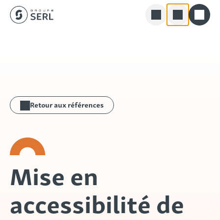
Groupe SERL
Skip
Rechercher
to
content
Retour aux références
Mise en
accessibilité de