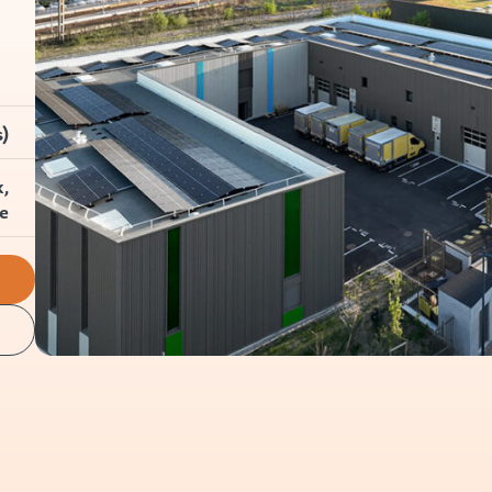
s)
,
e