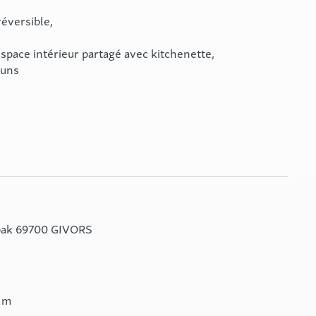
réversible,
espace intérieur partagé avec kitchenette,
muns
pak 69700 GIVORS
0 m