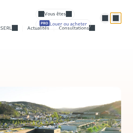
Vous êtes
Louer ou acheter
Élu(e) – Responsable d’un établissement p
 SERL
Actualités
Consultations
Chef(fe) d’entreprise – Responsable du d
Fournisseur, prestataire potentiel
Candidat(e)
Particulier