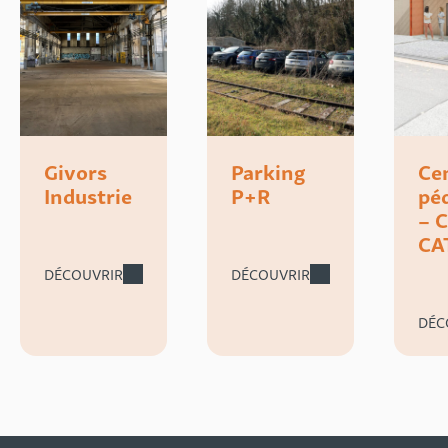
Givors
Parking
Ce
Industrie
P+R
pé
– 
CA
DÉCOUVRIR
DÉCOUVRIR
DÉC