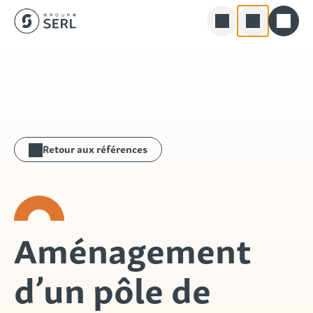
Groupe SERL
Skip
Rechercher
to
content
Retour aux références
Aménagement
d’un pôle de