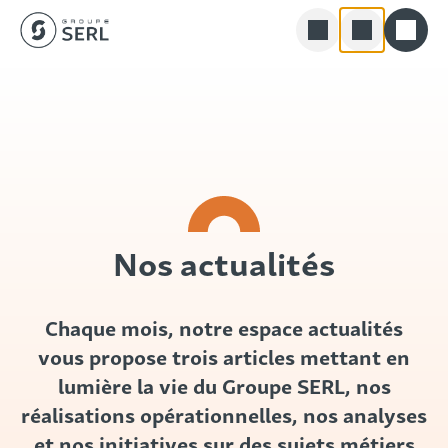
Groupe SERL
Skip
Rechercher
to
content
Nos actualités
Chaque mois, notre espace actualités
vous propose trois articles mettant en
lumière la vie du Groupe SERL, nos
réalisations opérationnelles, nos analyses
et nos initiatives sur des sujets métiers