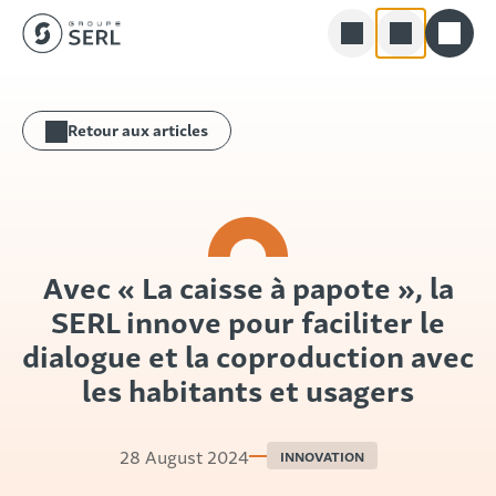
Groupe SERL
Skip
Rechercher
to
Retour aux articles
content
Avec « La caisse à papote », la
SERL innove pour faciliter le
dialogue et la coproduction avec
les habitants et usagers
28 August 2024
INNOVATION