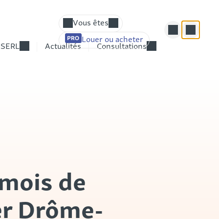
Vous êtes
Louer ou acheter
Élu(e) – Responsable d’un établissement p
 SERL
Actualités
Consultations
Chef(fe) d’entreprise – Responsable du d
Fournisseur, prestataire potentiel
Candidat(e)
Particulier
 mois de
er Drôme-