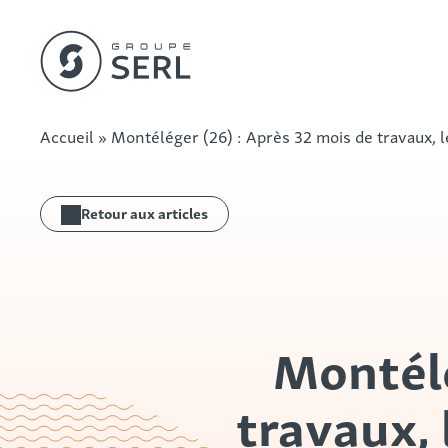
Rechercher
Groupe SERL
Skip
Accueil
»
Montéléger (26) : Après 32 mois de travaux, l
to
content
Retour aux articles
Montélé
travaux,