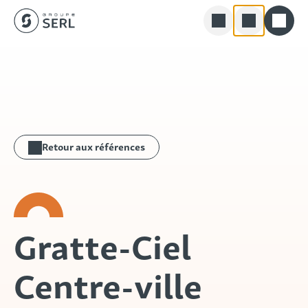
Groupe SERL
Skip
Rechercher
to
content
Retour aux références
Gratte-Ciel
Centre-ville