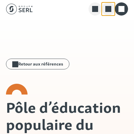
Groupe SERL
Skip
Rechercher
to
content
Retour aux références
Pôle d’éducation
populaire du