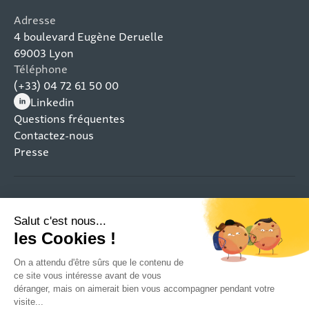
Adresse
4 boulevard Eugène Deruelle
69003 Lyon
Téléphone
(+33) 04 72 61 50 00
Linkedin
(nouvelle fenêtre)
Questions fréquentes
Contactez-nous
Presse
Mentions légales
Plan du site
Politique de confidentialité
Gestion des cookies
Restez connecté aux projets qui transforment les
territoires