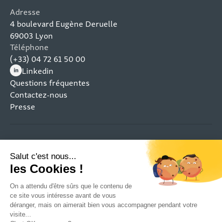
Adresse
4 boulevard Eugène Deruelle
69003 Lyon
Téléphone
(+33) 04 72 61 50 00
Linkedin
(nouvelle fenêtre)
Questions fréquentes
Contactez-nous
Presse
Mentions légales
Plan du site
Politique de confidentialité
Gestion des cookies
Restez connecté aux projets qui transforment les
territoires