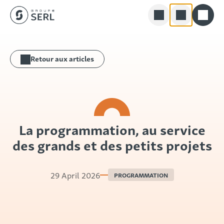
Groupe SERL
Skip
Rechercher
to
Retour aux articles
content
La programmation, au service
des grands et des petits projets
29 April 2026
PROGRAMMATION