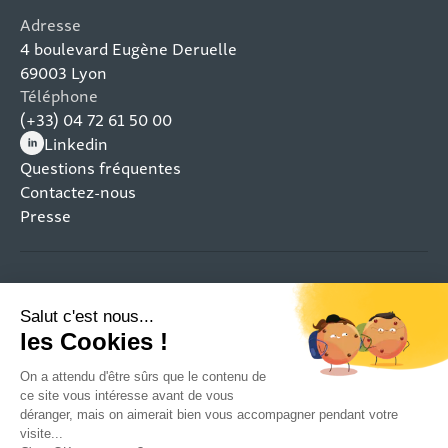
Adresse
4 boulevard Eugène Deruelle
69003 Lyon
Téléphone
(+33) 04 72 61 50 00
Linkedin
(nouvelle fenêtre)
Questions fréquentes
Contactez-nous
Presse
Mentions légales
Plan du site
Politique de confidentialité
Gestion des cookies
Restez connecté aux projets qui transforment les
territoires