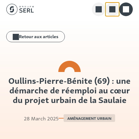
Groupe SERL
Skip
Rechercher
to
Retour aux articles
content
Oullins-Pierre-Bénite (69) : une
démarche de réemploi au cœur
du projet urbain de la Saulaie
28 March 2025
AMÉNAGEMENT URBAIN