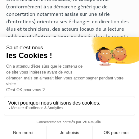
(conformément à sa démarche générique de
concertation notamment assise sur une série
d’entretiens) orientera ses échanges en direction des
élus et techniciens, des acteurs locaux de la lecture
publique et d’autres acteurs impliqués dans le projet :
scolaires, associatifs, petite enfance, centres de loisirs,
services publics, écoles de musique… A cette fin, trois
ateliers de co-conception (un par médiathèque) seront
organisés.
Pour aller plus loin dans la démarche, s’en suivront des
ateliers avec le public lui-même, non-professionnel
(scolaires, adolescents, séniors, bénévoles des petites
structures…), afin de mieux cerner ses besoins et ses
attentes en recueillant directement sa parole. Sous la
forme de rencontres avec des publics cibles, ces
« focus groupes » permettront d’alimenter la réflexion
sur le fonctionnement des médiathèques et