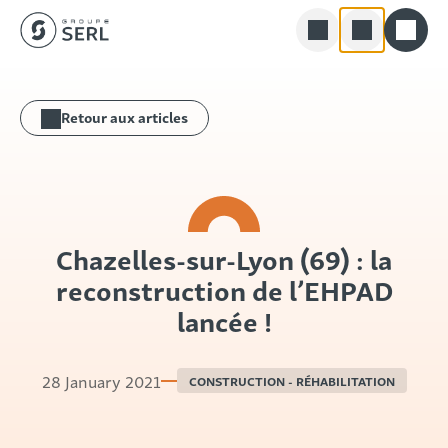
Groupe SERL
Skip
Rechercher
to
Retour aux articles
content
Chazelles-sur-Lyon (69) : la
reconstruction de l’EHPAD
lancée !
28 January 2021
CONSTRUCTION - RÉHABILITATION